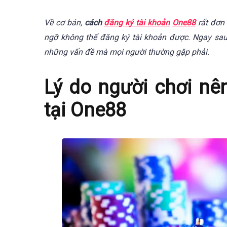
Về cơ bản,
cách
đăng ký tài khoản
One88
rất đơn 
ngỡ không thể đăng ký tài khoản được. Ngay sa
những vấn đề mà mọi người thường gặp phải.
Lý do người chơi nê
tại One88