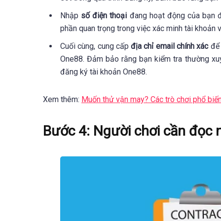
Nhập
số điện thoại
đang hoạt động của bạn để 
phần quan trọng trong việc xác minh tài khoản 
Cuối cùng, cung cấp
địa chỉ email chính xác
để 
One88. Đảm bảo rằng bạn kiểm tra thường xuyê
đăng ký tài khoản One88.
Xem thêm:
Muốn thử vận may? Các trò chơi phổ biến
Bước 4: Người chơi cần đọc 