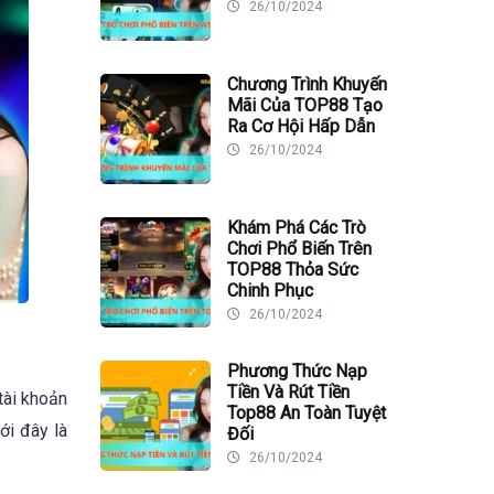
26/10/2024
Chương Trình Khuyến
Mãi Của TOP88 Tạo
Ra Cơ Hội Hấp Dẫn
26/10/2024
Khám Phá Các Trò
Chơi Phổ Biến Trên
TOP88 Thỏa Sức
Chinh Phục
26/10/2024
Phương Thức Nạp
Tiền Và Rút Tiền
tài khoản
Top88 An Toàn Tuyệt
ới đây là
Đối
26/10/2024