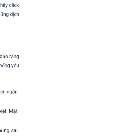
hãy click
hững dịch
 bảo rằng
thống yêu
tên ngắn
iệt. Mật
hững sai