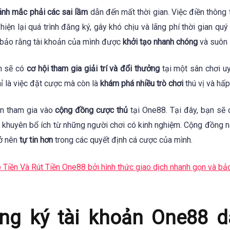
ánh mắc phải các sai lầm
dẫn đến mất thời gian. Việc điền thông 
hiện lại quá trình đăng ký, gây khó chịu và lãng phí thời gian quý
 bảo rằng tài khoản của mình được
khởi tạo nhanh chóng
và suôn 
ạn sẽ có
cơ hội tham gia giải trí và đổi thưởng
tại một sân chơi uy
ỉ là việc đặt cược mà còn là
khám phá nhiều trò chơi
thú vị và hấp
ạn tham gia vào
cộng đồng cược thủ
tại One88. Tại đây, bạn sẽ 
i khuyên bổ ích từ những người chơi có kinh nghiệm. Cộng đồng 
rở nên
tự tin hơn
trong các quyết định cá cược của mình.
Tiền Và Rút Tiền One88 bởi hình thức giao dịch nhanh gọn và bả
ng ký tài khoản One88 