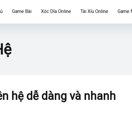
hủ
Game Bài
Xóc Dĩa Online
Tài Xỉu Online
Game 
Hệ
iên hệ dễ dàng và nhanh