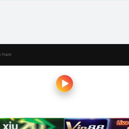
p Thành