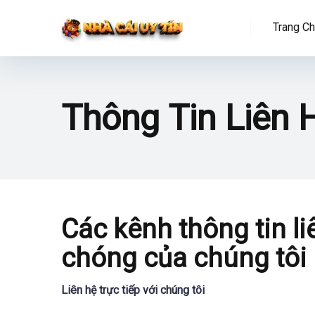
Trang C
Thông Tin Liên 
Các kênh thông tin l
chóng của chúng tôi
Liên hệ trực tiếp với chúng tôi