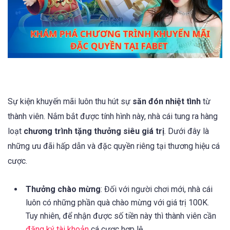
Sự kiện khuyến mãi luôn thu hút sự
săn đón nhiệt tình
từ
thành viên. Nắm bắt được tính hình này, nhà cái tung ra hàng
loạt
chương trình tặng thưởng siêu giá trị
. Dưới đây là
những ưu đãi hấp dẫn và đặc quyền riêng tại thương hiệu cá
cược.
Thưởng chào mừng
: Đối với người chơi mới, nhà cái
luôn có những phần quà chào mừng với giá trị 100K.
Tuy nhiên, để nhận được số tiền này thì thành viên cần
đăng ký tài khoản
cá cược hợp lệ.