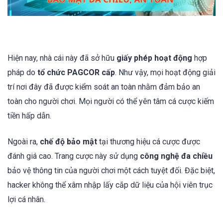
Hiện nay, nhà cái này đã sở hữu
giấy phép hoạt động
hợp
pháp do
tổ chức PAGCOR cấp
. Như vậy, mọi hoạt động giải
trí nơi đây đã được kiểm soát an toàn nhằm đảm bảo an
toàn cho người chơi. Mọi người có thể yên tâm cá cược kiếm
tiền hấp dẫn.
Ngoài ra,
chế độ bảo mật
tại thương hiệu cá cược được
đánh giá cao. Trang cược này sử dụng
công nghệ đa chiều
bảo vệ thông tin của người chơi một cách tuyệt đối. Đặc biệt,
hacker không thể xâm nhập lấy cắp dữ liệu của hội viên trục
lợi cá nhân.