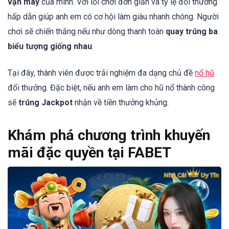
vận may
của mình. Với lối chơi đơn giản và tỷ lệ đổi thưởng
hấp dẫn giúp anh em có cơ hội làm giàu nhanh chóng. Người
chơi sẽ chiến thắng nếu như dòng thanh toán
quay trúng ba
biểu tượng giống nhau
.
Tại đây, thành viên được trải nghiệm đa dạng chủ đề
nổ hũ
đổi thưởng. Đặc biệt, nếu anh em làm cho hũ nổ thành công
sẽ
trúng Jackpot
nhận về tiền thưởng khủng.
Khám phá chương trình khuyến
mãi đặc quyền tại FABET