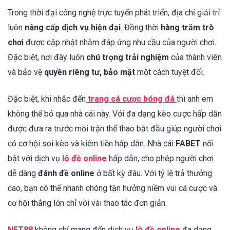
Trong thời đại công nghệ trực tuyến phát triển, địa chỉ giải trí
luôn
nâng cấp dịch vụ hiện đại
. Đồng thời
hàng trăm trò
chơi
được cập nhật nhằm đáp ứng nhu cầu của người chơi.
Đặc biệt, nơi đây luôn
chú trọng trải nghiệm
của thành viên
và bảo vệ
quyền riêng tư, bảo mật
một cách tuyệt đối.
Đặc biệt, khi nhắc đến
trang cá cược bóng đá
thì anh em
không thể bỏ qua nhà cái này. Với đa dạng kèo cược hấp dẫn
được đưa ra trước mỗi trận thể thao bắt đầu giúp người chơi
có cơ hội soi kèo và kiếm tiền hấp dẫn.
Nhà cái
FABET
nổi
bật với dịch vụ
lô đề online
hấp dẫn, cho phép người chơi
dễ dàng
đánh đề online
ở bất kỳ đâu. Với tỷ lệ trả thưởng
cao, bạn có thể nhanh chóng tận hưởng niềm vui cá cược và
cơ hội thắng lớn chỉ với vài thao tác đơn giản.
NET88
không chỉ mang đến dịch vụ
lô đề online
đa dạng