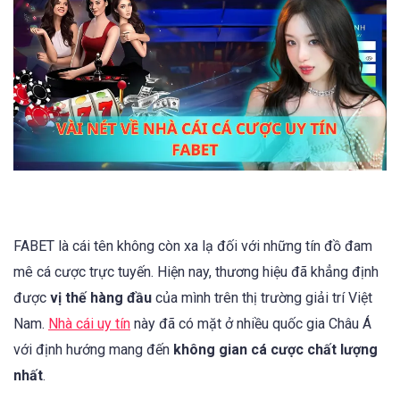
FABET là cái tên không còn xa lạ đối với những tín đồ đam
mê cá cược trực tuyến. Hiện nay, thương hiệu đã khẳng định
được
vị thế hàng đầu
của mình trên thị trường giải trí Việt
Nam.
Nhà cái uy tín
này đã có mặt ở nhiều quốc gia Châu Á
với định hướng mang đến
không gian cá cược chất lượng
nhất
.