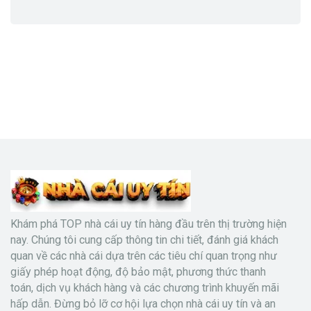
Khám phá TOP nhà cái uy tín hàng đầu trên thị trường hiện
nay. Chúng tôi cung cấp thông tin chi tiết, đánh giá khách
quan về các nhà cái dựa trên các tiêu chí quan trọng như
giấy phép hoạt động, độ bảo mật, phương thức thanh
toán, dịch vụ khách hàng và các chương trình khuyến mãi
hấp dẫn. Đừng bỏ lỡ cơ hội lựa chọn nhà cái uy tín và an