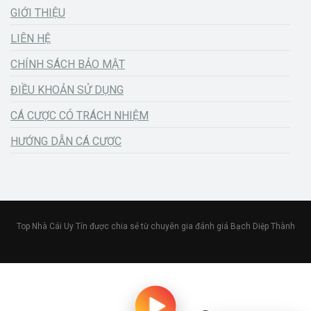
GIỚI THIỆU
LIÊN HỆ
CHÍNH SÁCH BẢO MẬT
ĐIỀU KHOẢN SỬ DỤNG
CÁ CƯỢC CÓ TRÁCH NHIỆM
HƯỚNG DẪN CÁ CƯỢC
Top Nhà Cái Uy Tín được chia sẻ từ chuyên gia đánh giá Bạch Diệp Thành