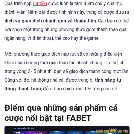
Quá trình nạp
rút tiền
cược luôn là tâm điểm chú ý của mọi
thành viên. Nắm bắt được tình hình này, trang cá cược đưa ra
dịch vụ giao dịch nhanh gọn và thuận tiện
. Các bạn có thể
lựa chọn một trong những phương thức gồm thanh toán qua
ngân hàng, ví điện thoại, thẻ cào hay thẻ game.
Mối phương thức giao dịch nạp rút sẽ có những điều kiện
khác nhau nhưng thời gian thao tác nhanh chóng. Cụ thể, chỉ
trong vòng 2- 5 phút thì bạn sẽ giao dịch thành công một lần.
Cùng với đó, hệ thống nhà cái được trang bị
tính năng tự
động thanh toán
, đảm bảo chính xác đến từng con số.
Điểm qua những sản phẩm cá
cược nổi bật tại FABET